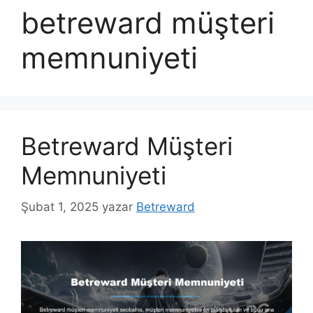
betreward müşteri
memnuniyeti
Betreward Müşteri
Memnuniyeti
Şubat 1, 2025
yazar
Betreward