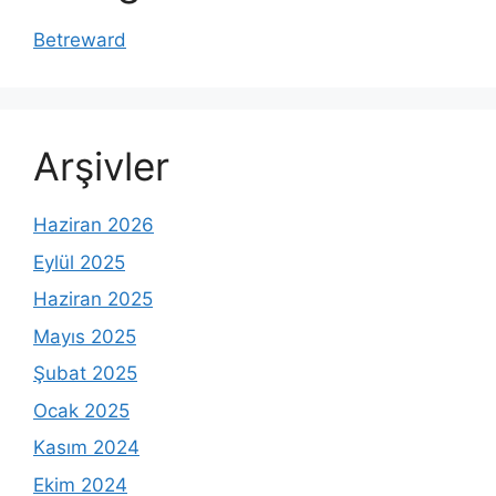
Betreward
Arşivler
Haziran 2026
Eylül 2025
Haziran 2025
Mayıs 2025
Şubat 2025
Ocak 2025
Kasım 2024
Ekim 2024