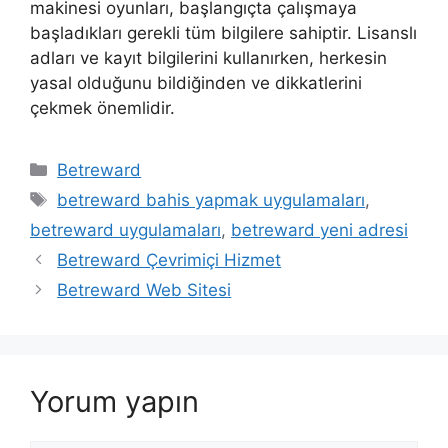
makinesi oyunları, başlangıçta çalışmaya
başladıkları gerekli tüm bilgilere sahiptir. Lisanslı
adları ve kayıt bilgilerini kullanırken, herkesin
yasal olduğunu bildiğinden ve dikkatlerini
çekmek önemlidir.
Kategoriler
Betreward
Etiketler
betreward bahis yapmak uygulamaları
,
betreward uygulamaları
,
betreward yeni adresi
Betreward Çevrimiçi Hizmet
Betreward Web Sitesi
Yorum yapın