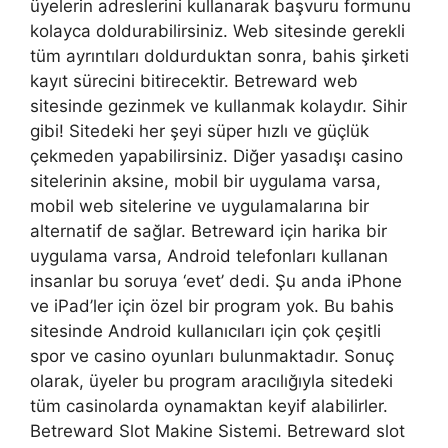
üyelerin adreslerini kullanarak başvuru formunu
kolayca doldurabilirsiniz. Web sitesinde gerekli
tüm ayrıntıları doldurduktan sonra, bahis şirketi
kayıt sürecini bitirecektir. Betreward web
sitesinde gezinmek ve kullanmak kolaydır. Sihir
gibi! Sitedeki her şeyi süper hızlı ve güçlük
çekmeden yapabilirsiniz. Diğer yasadışı casino
sitelerinin aksine, mobil bir uygulama varsa,
mobil web sitelerine ve uygulamalarına bir
alternatif de sağlar. Betreward için harika bir
uygulama varsa, Android telefonları kullanan
insanlar bu soruya ‘evet’ dedi. Şu anda iPhone
ve iPad’ler için özel bir program yok. Bu bahis
sitesinde Android kullanıcıları için çok çeşitli
spor ve casino oyunları bulunmaktadır. Sonuç
olarak, üyeler bu program aracılığıyla sitedeki
tüm casinolarda oynamaktan keyif alabilirler.
Betreward Slot Makine Sistemi. Betreward slot