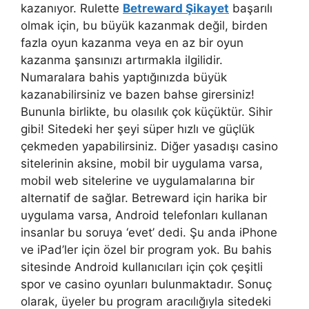
kazanıyor. Rulette
Betreward Şikayet
başarılı
olmak için, bu büyük kazanmak değil, birden
fazla oyun kazanma veya en az bir oyun
kazanma şansınızı artırmakla ilgilidir.
Numaralara bahis yaptığınızda büyük
kazanabilirsiniz ve bazen bahse girersiniz!
Bununla birlikte, bu olasılık çok küçüktür. Sihir
gibi! Sitedeki her şeyi süper hızlı ve güçlük
çekmeden yapabilirsiniz. Diğer yasadışı casino
sitelerinin aksine, mobil bir uygulama varsa,
mobil web sitelerine ve uygulamalarına bir
alternatif de sağlar. Betreward için harika bir
uygulama varsa, Android telefonları kullanan
insanlar bu soruya ‘evet’ dedi. Şu anda iPhone
ve iPad’ler için özel bir program yok. Bu bahis
sitesinde Android kullanıcıları için çok çeşitli
spor ve casino oyunları bulunmaktadır. Sonuç
olarak, üyeler bu program aracılığıyla sitedeki