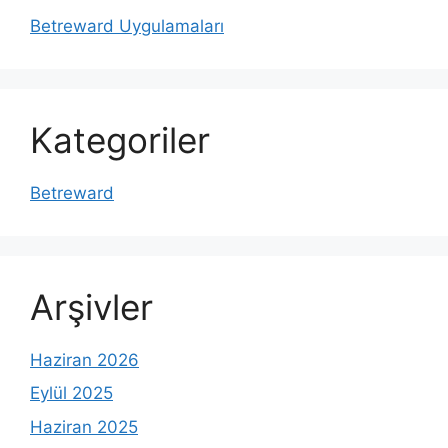
Betreward Uygulamaları
Kategoriler
Betreward
Arşivler
Haziran 2026
Eylül 2025
Haziran 2025