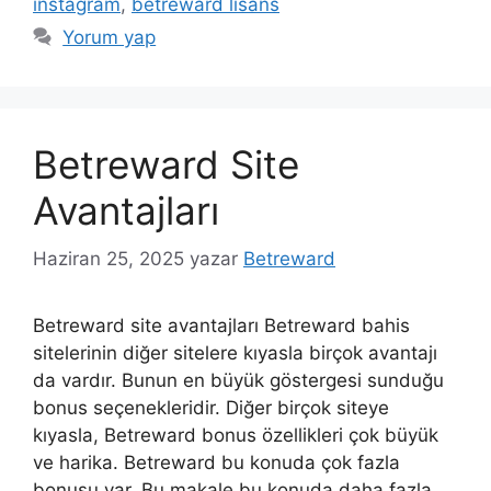
instagram
,
betreward lisans
Yorum yap
Betreward Site
Avantajları
Haziran 25, 2025
yazar
Betreward
Betreward site avantajları Betreward bahis
sitelerinin diğer sitelere kıyasla birçok avantajı
da vardır. Bunun en büyük göstergesi sunduğu
bonus seçenekleridir. Diğer birçok siteye
kıyasla, Betreward bonus özellikleri çok büyük
ve harika. Betreward bu konuda çok fazla
bonusu var. Bu makale bu konuda daha fazla