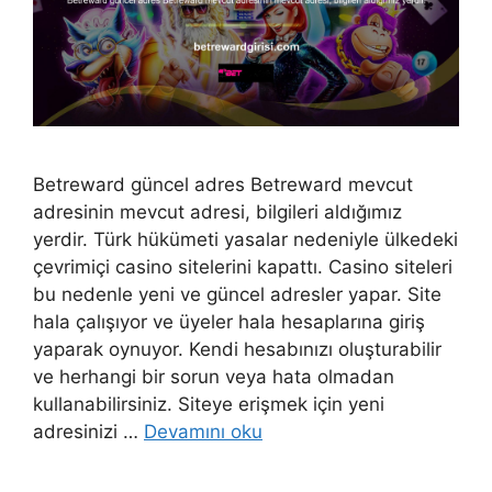
Betreward güncel adres Betreward mevcut
adresinin mevcut adresi, bilgileri aldığımız
yerdir. Türk hükümeti yasalar nedeniyle ülkedeki
çevrimiçi casino sitelerini kapattı. Casino siteleri
bu nedenle yeni ve güncel adresler yapar. Site
hala çalışıyor ve üyeler hala hesaplarına giriş
yaparak oynuyor. Kendi hesabınızı oluşturabilir
ve herhangi bir sorun veya hata olmadan
kullanabilirsiniz. Siteye erişmek için yeni
adresinizi …
Devamını oku