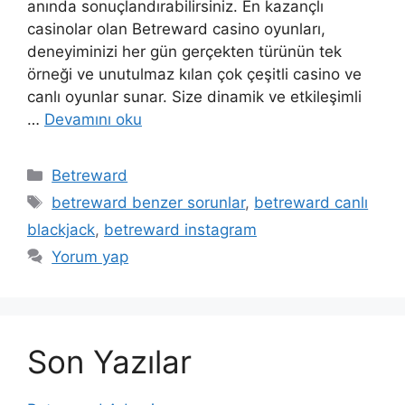
anında sonuçlandırabilirsiniz. En kazançlı
casinolar olan Betreward casino oyunları,
deneyiminizi her gün gerçekten türünün tek
örneği ve unutulmaz kılan çok çeşitli casino ve
canlı oyunlar sunar. Size dinamik ve etkileşimli
…
Devamını oku
Kategoriler
Betreward
Etiketler
betreward benzer sorunlar
,
betreward canlı
blackjack
,
betreward instagram
Yorum yap
Son Yazılar