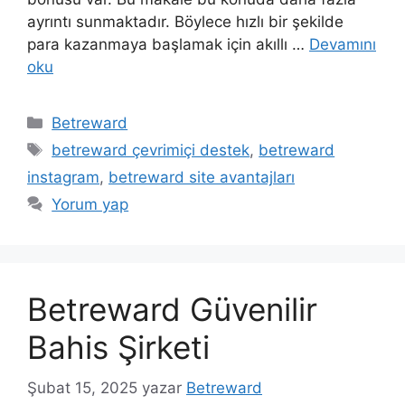
ayrıntı sunmaktadır. Böylece hızlı bir şekilde
para kazanmaya başlamak için akıllı …
Devamını
oku
Kategoriler
Betreward
Etiketler
betreward çevrimiçi destek
,
betreward
instagram
,
betreward site avantajları
Yorum yap
Betreward Güvenilir
Bahis Şirketi
Şubat 15, 2025
yazar
Betreward