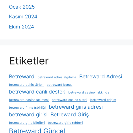
Ocak 2025
Kasım 2024
Ekim 2024
Etiketler
Betreward
Betreward Adresi
betreward adres algılama
betreward bahis türleri
betreward bonus
betreward canlı destek
betreward casino hakkında
betreward casino sekmesi
betreward casino sitesi
betreward erişim
betreward giris adresi
betreward firma i̇şbirliği
betreward girisi
Betreward Giriş
betreward giriş bilgileri
betreward giriş rehberi
Betreward Güncel