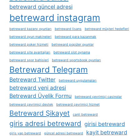
betreward güncel adresi
betreward instagram
betreward kazanç oyunları
betreward lisans
betreward müşteri hedefleri
betreward oyun makineleri
betreward para kazanmak
betreward poker hizmeti
betreward popüler oyunlar
betreward site avantajları
betreward slot oynama
betreward spor bahisleri
betreward sportsbook oyunları
Betreward Telegram
Betreward Twitter
betreward uygulamaları
betreward yeni adresi
Betreward Üyelik Formu
betreward çevrimiçi casinolar
betreward çevrimiçi destek
betreward çevrimiçi hizmet
Betreward Şikayet
canli betreward
giris adresi betreward
girisi betreward
kayit betreward
giris yap betreward
güncel adresi betreward