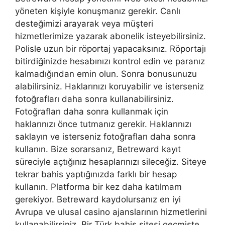
yöneten kişiyle konuşmanız gerekir. Canlı
desteğimizi arayarak veya müşteri
hizmetlerimize yazarak abonelik isteyebilirsiniz.
Polisle uzun bir röportaj yapacaksınız. Röportajı
bitirdiğinizde hesabınızı kontrol edin ve paranız
kalmadığından emin olun. Sonra bonusunuzu
alabilirsiniz. Haklarınızı koruyabilir ve isterseniz
fotoğrafları daha sonra kullanabilirsiniz.
Fotoğrafları daha sonra kullanmak için
haklarınızı önce tutmanız gerekir. Haklarınızı
saklayın ve isterseniz fotoğrafları daha sonra
kullanın. Bize sorarsanız, Betreward kayıt
süreciyle açtığınız hesaplarınızı sileceğiz. Siteye
tekrar bahis yaptığınızda farklı bir hesap
kullanın. Platforma bir kez daha katılmam
gerekiyor. Betreward kaydolursanız en iyi
Avrupa ve ulusal casino ajanslarının hizmetlerini
kullanabilirsiniz. Bir Türk bahis sitesi geçmişte