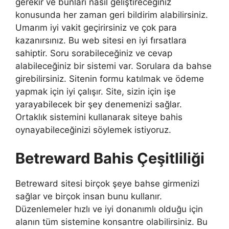
gerekir ve bunları nasıl geliştireceğiniz
konusunda her zaman geri bildirim alabilirsiniz.
Umarım iyi vakit geçirirsiniz ve çok para
kazanırsınız. Bu web sitesi en iyi fırsatlara
sahiptir. Soru sorabileceğiniz ve cevap
alabileceğiniz bir sistemi var. Sorulara da bahse
girebilirsiniz. Sitenin formu katılmak ve ödeme
yapmak için iyi çalışır. Site, sizin için işe
yarayabilecek bir şey denemenizi sağlar.
Ortaklık sistemini kullanarak siteye bahis
oynayabileceğinizi söylemek istiyoruz.
Betreward Bahis Çeşitliliği
Betreward sitesi birçok şeye bahse girmenizi
sağlar ve birçok insan bunu kullanır.
Düzenlemeler hızlı ve iyi donanımlı olduğu için
alanın tüm sistemine konsantre olabilirsiniz. Bu