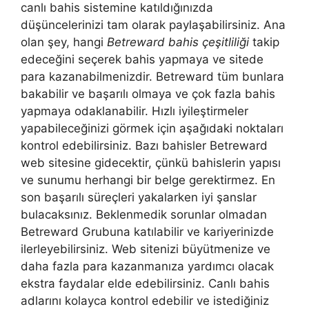
canlı bahis sistemine katıldığınızda
düşüncelerinizi tam olarak paylaşabilirsiniz. Ana
olan şey, hangi
Betreward bahis çeşitliliği
takip
edeceğini seçerek bahis yapmaya ve sitede
para kazanabilmenizdir. Betreward tüm bunlara
bakabilir ve başarılı olmaya ve çok fazla bahis
yapmaya odaklanabilir. Hızlı iyileştirmeler
yapabileceğinizi görmek için aşağıdaki noktaları
kontrol edebilirsiniz. Bazı bahisler Betreward
web sitesine gidecektir, çünkü bahislerin yapısı
ve sunumu herhangi bir belge gerektirmez. En
son başarılı süreçleri yakalarken iyi şanslar
bulacaksınız. Beklenmedik sorunlar olmadan
Betreward Grubuna katılabilir ve kariyerinizde
ilerleyebilirsiniz. Web sitenizi büyütmenize ve
daha fazla para kazanmanıza yardımcı olacak
ekstra faydalar elde edebilirsiniz. Canlı bahis
adlarını kolayca kontrol edebilir ve istediğiniz