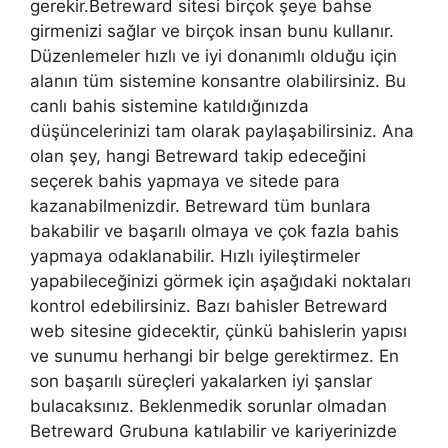
gerekir.Betreward sitesi birçok şeye bahse
girmenizi sağlar ve birçok insan bunu kullanır.
Düzenlemeler hızlı ve iyi donanımlı olduğu için
alanın tüm sistemine konsantre olabilirsiniz. Bu
canlı bahis sistemine katıldığınızda
düşüncelerinizi tam olarak paylaşabilirsiniz. Ana
olan şey, hangi Betreward takip edeceğini
seçerek bahis yapmaya ve sitede para
kazanabilmenizdir. Betreward tüm bunlara
bakabilir ve başarılı olmaya ve çok fazla bahis
yapmaya odaklanabilir. Hızlı iyileştirmeler
yapabileceğinizi görmek için aşağıdaki noktaları
kontrol edebilirsiniz. Bazı bahisler Betreward
web sitesine gidecektir, çünkü bahislerin yapısı
ve sunumu herhangi bir belge gerektirmez. En
son başarılı süreçleri yakalarken iyi şanslar
bulacaksınız. Beklenmedik sorunlar olmadan
Betreward Grubuna katılabilir ve kariyerinizde