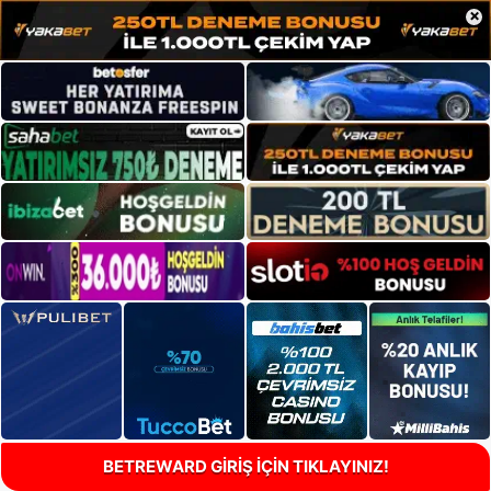
×
BETREWARD GİRİŞ İÇİN TIKLAYINIZ!