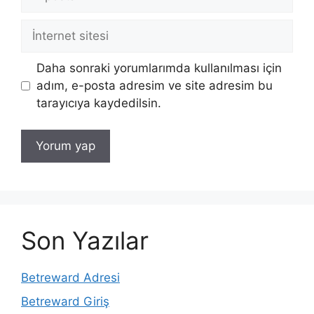
posta
İnternet
sitesi
Daha sonraki yorumlarımda kullanılması için
adım, e-posta adresim ve site adresim bu
tarayıcıya kaydedilsin.
Son Yazılar
Betreward Adresi
Betreward Giriş