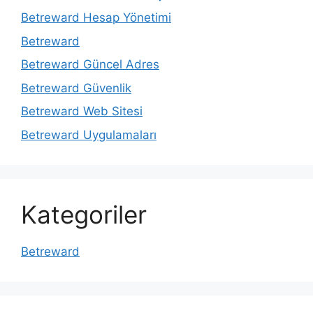
Betreward Hesap Yönetimi
Betreward
Betreward Güncel Adres
Betreward Güvenlik
Betreward Web Sitesi
Betreward Uygulamaları
Kategoriler
Betreward