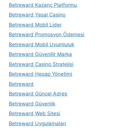
Betreward Kazanç Platformu
Betreward Yasal Casino
Betreward Mobil Lider
Betreward Promosyon Ödemesi
Betreward Mobil Uyumluluk
Betreward Güvenilir Marka
Betreward Casino Stratejisi
Betreward Hesap Yönetimi
Betreward
Betreward Güncel Adres
Betreward Güvenlik
Betreward Web Sitesi
Betreward Uygulamaları