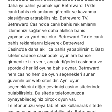
daha iyi bahis yapmak için Betreward TV’de
canlı bahis reklamlarını görebilir ve kazanma
olasılığınızı artırabilirsiniz. Betreward TV,
Betreward Casino’da canlı bahis reklamlarını
izlemenizi sağlar ve daha akıllıca bahis
yapmanıza yardımcı olur. Betreward TV’de canlı
bahis reklamlarını izleyerek Betreward
Casino’da daha akıllıca bahis yapabilirsiniz. Bazı
siteler sadece casinodaki oyunlara bahse
girmenize izin verir, ancak diğerleri casinoda ve
spordaki her iki oyuna bahis oynar. Betreward
hem casino hem de oyun seçenekleri sunan
güvenilir bir web sitesidir. Aynı oyun
seçeneklerini diğer çevrimiçi casino sitelerinde
bulabilirsiniz. Bu sitede telefonunuzda
oynayabileceğiniz birçok oyun var.
Telefonunuzu veya tabletinizi kullanarak sitede
casino oyunlarını oynatabilirsiniz. Betreward