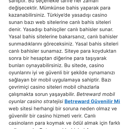
sahiptir. Bu seçenekle tarife her zaman
değişecektir. Mümkünse bahis yaparak para
kazanabilirsiniz. Türkiye’de yasadışı casino
sunan bazı web sitelerine canlı bahis siteleri
denir. Yasadışı bahisçiler canlı bahisler sunar.
Yasal bahis sitelerine bakarsanız, canlı bahisler
sunmadıklarını göreceksiniz. Yasal bahis siteleri
canlı bahisler sunamaz. Siteye para koyduktan
sonra bir hesaptan diğerine para taşıyarak
bunları oynayabilirsiniz. Bu sitede, casino
oyunlarını iyi ve güvenli bir şekilde oynamanızı
sağlayan bir mobil uygulamaya sahiptir. Bazı
çevrimiçi casino siteleri mobil cihazlarla
çalışmakta sorun yaşayabilir.
Betreward mobil
oyunlar casino stratejisi
Betreward Güvenilir Mi
web sitesi herhangi bir soruna neden olmaz ve
güvenilir bir casino hizmeti verir. Canlı
casinoların para koymak ve ödül almak için farklı