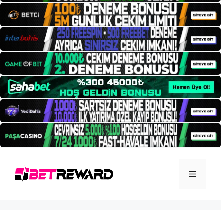
İçeriğe
atla
Menü