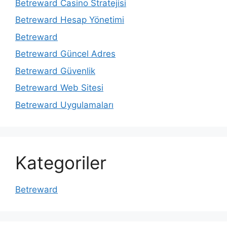
Betreward Casino Stratejisi
Betreward Hesap Yönetimi
Betreward
Betreward Güncel Adres
Betreward Güvenlik
Betreward Web Sitesi
Betreward Uygulamaları
Kategoriler
Betreward