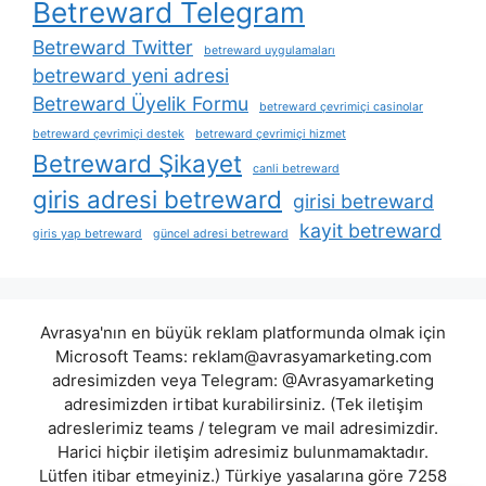
Betreward Telegram
Betreward Twitter
betreward uygulamaları
betreward yeni adresi
Betreward Üyelik Formu
betreward çevrimiçi casinolar
betreward çevrimiçi destek
betreward çevrimiçi hizmet
Betreward Şikayet
canli betreward
giris adresi betreward
girisi betreward
kayit betreward
giris yap betreward
güncel adresi betreward
Avrasya'nın en büyük reklam platformunda olmak için
Microsoft Teams:
reklam@avrasyamarketing.com
adresimizden veya Telegram: @Avrasyamarketing
adresimizden irtibat kurabilirsiniz. (Tek iletişim
adreslerimiz teams / telegram ve mail adresimizdir.
Harici hiçbir iletişim adresimiz bulunmamaktadır.
Lütfen itibar etmeyiniz.) Türkiye yasalarına göre 7258