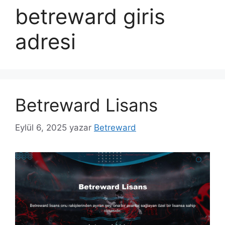
betreward giris
adresi
Betreward Lisans
Eylül 6, 2025
yazar
Betreward