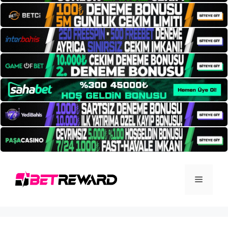
İçeriğe
atla
Menü