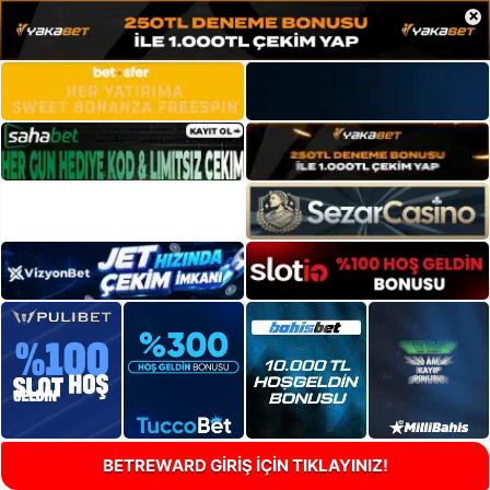
×
BETREWARD GİRİŞ İÇİN TIKLAYINIZ!