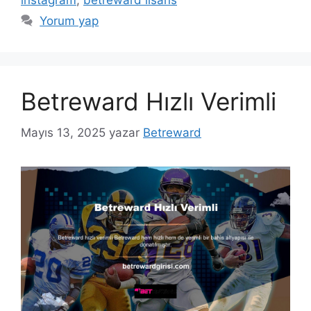
instagram
,
betreward lisans
Yorum yap
Betreward Hızlı Verimli
Mayıs 13, 2025
yazar
Betreward