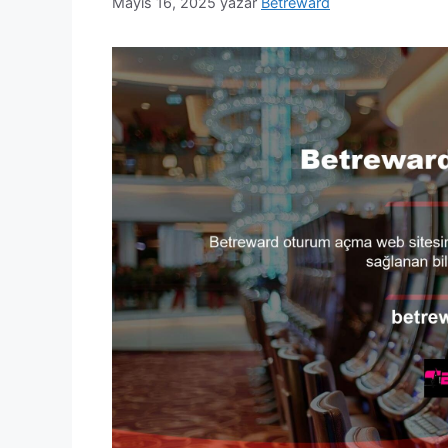
Mayıs 16, 2025
yazar
Betreward