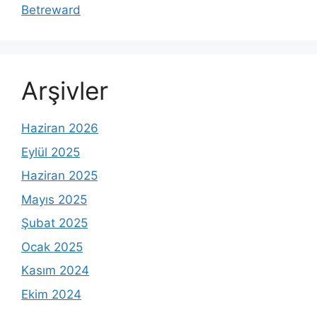
Betreward
Arşivler
Haziran 2026
Eylül 2025
Haziran 2025
Mayıs 2025
Şubat 2025
Ocak 2025
Kasım 2024
Ekim 2024