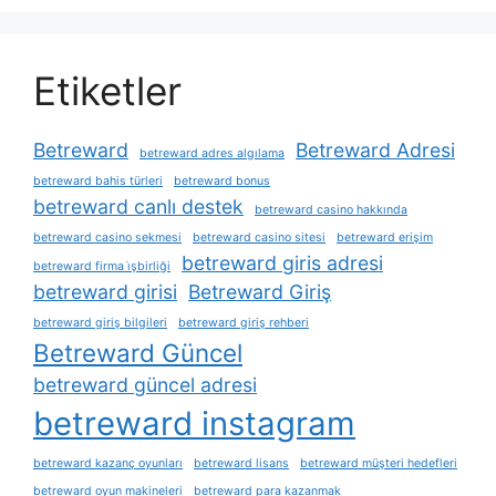
Etiketler
Betreward
Betreward Adresi
betreward adres algılama
betreward bahis türleri
betreward bonus
betreward canlı destek
betreward casino hakkında
betreward casino sekmesi
betreward casino sitesi
betreward erişim
betreward giris adresi
betreward firma i̇şbirliği
betreward girisi
Betreward Giriş
betreward giriş bilgileri
betreward giriş rehberi
Betreward Güncel
betreward güncel adresi
betreward instagram
betreward kazanç oyunları
betreward lisans
betreward müşteri hedefleri
betreward oyun makineleri
betreward para kazanmak