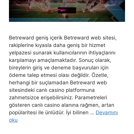
Betreward geniş içerik Betreward web sitesi,
rakiplerine kıyasla daha geniş bir hizmet
yelpazesi sunarak kullanıcılarının ihtiyaçlarını
karşılamayı amaçlamaktadır. Sonuç olarak,
bireylerin giriş ve deneme başvuruları için
ödeme talep etmesi olası değildir. Özetle,
herhangi bir suçlamadan Betreward web
sitesindeki canlı casino platformuna
zahmetsizce erişebilirsiniz. Parametreleri
gösteren canlı casino alanına rağmen, artan
popülaritesi ile ünlüdür. İyi bilinen …
Devamını
oku