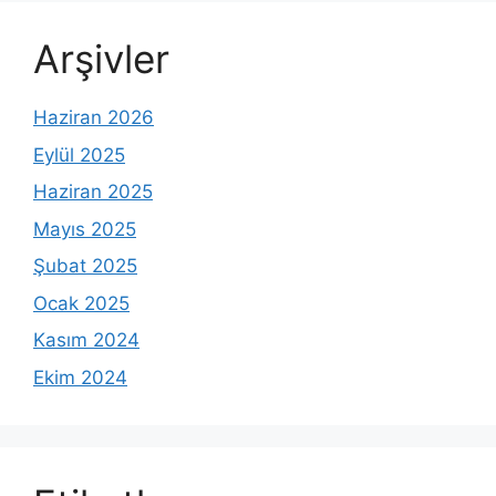
Arşivler
Haziran 2026
Eylül 2025
Haziran 2025
Mayıs 2025
Şubat 2025
Ocak 2025
Kasım 2024
Ekim 2024