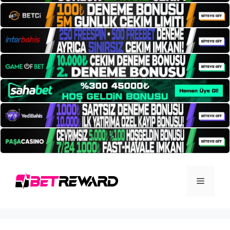
İçeriğe
atla
Menü