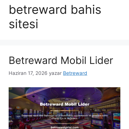
betreward bahis
sitesi
Betreward Mobil Lider
Haziran 17, 2026
yazar
Betreward