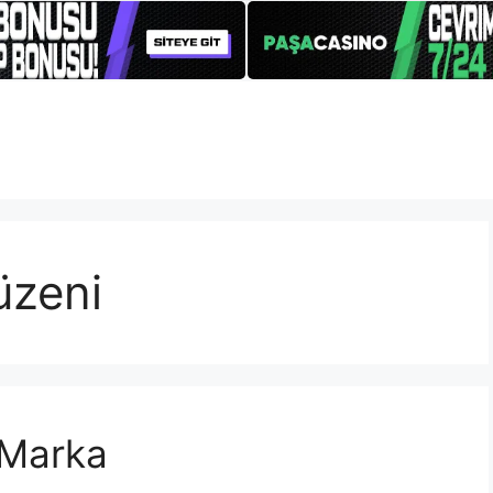
üzeni
 Marka