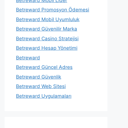
Betreward Mobil Lider
Betreward Promosyon Ödemesi
Betreward Mobil Uyumluluk
Betreward Güvenilir Marka
Betreward Casino Stratejisi
Betreward Hesap Yönetimi
Betreward
Betreward Güncel Adres
Betreward Güvenlik
Betreward Web Sitesi
Betreward Uygulamaları