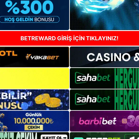
BETREWARD GİRİŞ İÇİN TIKLAYINIZ!